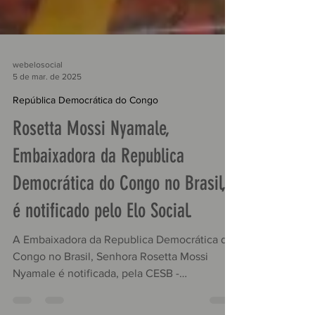
webelosocial
5 de mar. de 2025
República Democrática do Congo
Rosetta Mossi Nyamale,
Embaixadora da Republica
Democrática do Congo no Brasil,
é notificado pelo Elo Social.
A Embaixadora da Republica Democrática do
Congo no Brasil, Senhora Rosetta Mossi