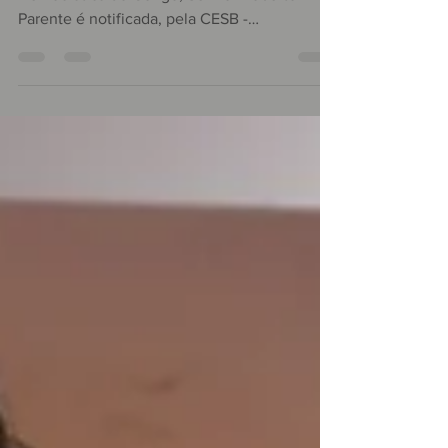
A Embaixador do Brasil, na Republica
Democrática do Congo, Senhor Roberto
Parente é notificada, pela CESB -
Confederação do Elo Social...