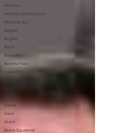
All Posts
Notícias em Destaque
África do Sul
Angola
Argélia
Benin
Botsuana
Burkina Faso
Camarões
Costa do Marfim
Egito
Etiópia
Gabão
Gana
Guiné
Guiné Equatorial