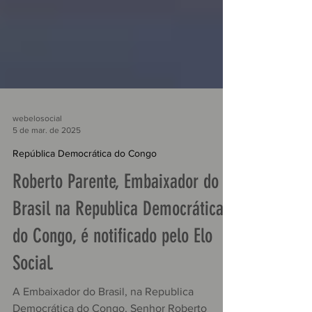
webelosocial
5 de mar. de 2025
República Democrática do Congo
Roberto Parente, Embaixador do
Brasil na Republica Democrática
do Congo, é notificado pelo Elo
Social.