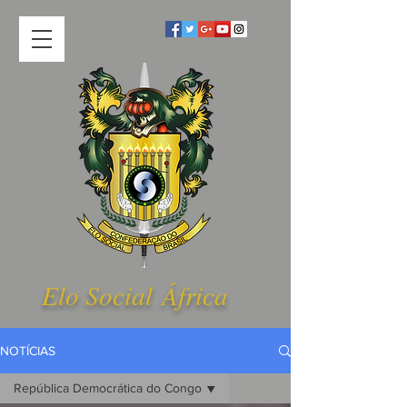
Elo Social Á
frica
NOTÍCIAS
República Democrática do Congo