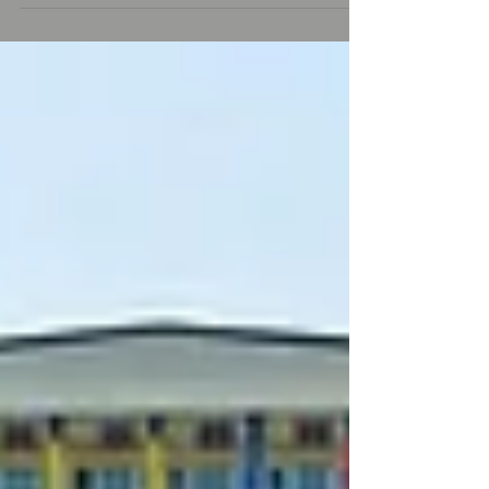
Nyamale é notificada, pela CESB -
Confederação do Elo...