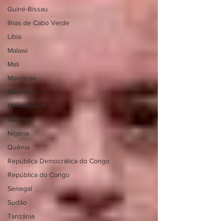
Guiné-Bissau
Ilhas de Cabo Verde
Líbia
Malawi
Mali
Marrocos
Mauritânia
Moçambique
Namíbia
Nigéria
Quênia
República Democrática do Congo
República do Congo
Senegal
Sudão
Tanzânia