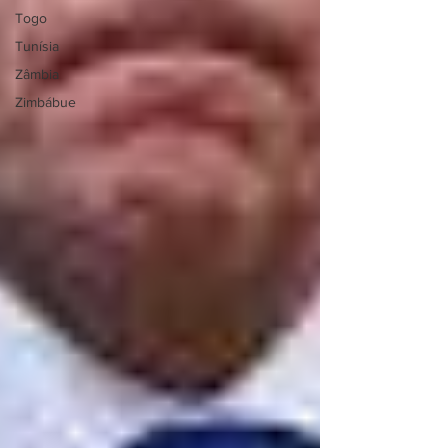
Togo
Tunísia
Zâmbia
Zimbábue