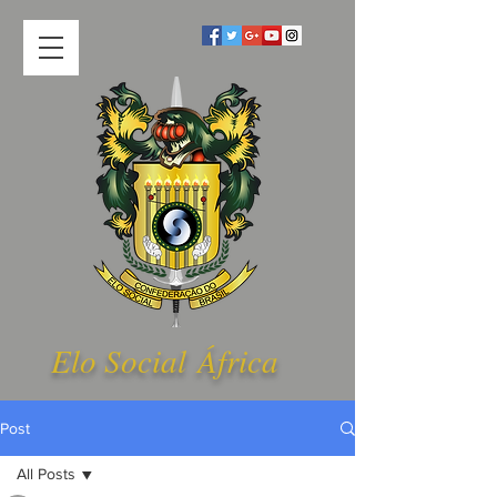
Elo Social Á
frica
Post
All Posts