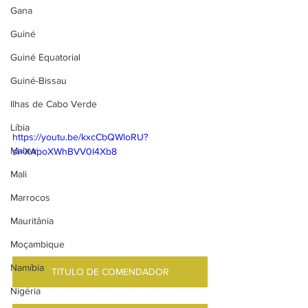
Gana
Guiné
Guiné Equatorial
Guiné-Bissau
Ilhas de Cabo Verde
Líbia
https://youtu.be/kxcCbQWloRU?
Malawi
si=XApoXWhBVV0I4Xb8
Mali
Marrocos
Mauritânia
Moçambique
Namíbia
TITULO DE COMENDADOR
Nigéria