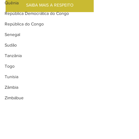
Quênia
SAIBA MAIS A RESPEITO
República Democrática do Congo
República do Congo
Senegal
Sudão
Tanzânia
Togo
Tunísia
Zâmbia
Zimbábue