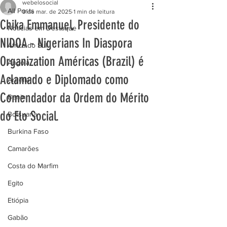
webelosocial
All Posts
9 de mar. de 2025
1 min de leitura
Chika Emmanuel, Presidente do
Notícias em Destaque
NIDOA - Nigerians In Diaspora
África do Sul
Organization Américas (Brazil) é
Angola
Aclamado e Diplomado como
Argélia
Comendador da Ordem do Mérito
Benin
do Elo Social.
Botsuana
Burkina Faso
Camarões
Costa do Marfim
Egito
Etiópia
Gabão