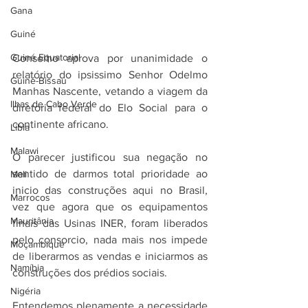
Gana
Guiné
Guiné Equatorial
Conselho aprova por unanimidade o 
relatório do ipsissimo Senhor Odelmo 
Guiné-Bissau
Manhas Nascente, vetando a viagem da 
Ilhas de Cabo Verde
diretoria federal do Elo Social para o 
continente africano.
Líbia
Malawi
O parecer justificou sua negação no 
sentido de darmos total prioridade ao 
Mali
inicio das construções aqui no Brasil, 
Marrocos
vez que agora que os equipamentos 
Mauritânia
finais das Usinas INER, foram liberados 
pelo consorcio, nada mais nos impede 
Moçambique
de liberarmos as vendas e iniciarmos as 
Namíbia
construções dos prédios sociais.
Nigéria
Entendemos plenamente a necessidade 