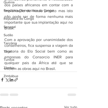
Quênia
dos países africanos em contar com a 
República Democrática do Congo
implantação de nosso projeto mas isto 
não pode ser de forma nenhuma mais 
República do Congo
importante que sua implantação aqui no 
Senegal
Brasil.
Sudão
Com a aprovação por unanimidade dos 
Tanzânia
conselheiros, fica suspensa a viagem da 
diretoria do Elo Social bem como as 
Togo
empresas do Consorcio INER para 
Tunísia
qualquer pais da África até que se 
Zâmbia
iniciem as obras aqui no Brasil.
Zimbábue
Ver tudo
Posts recentes