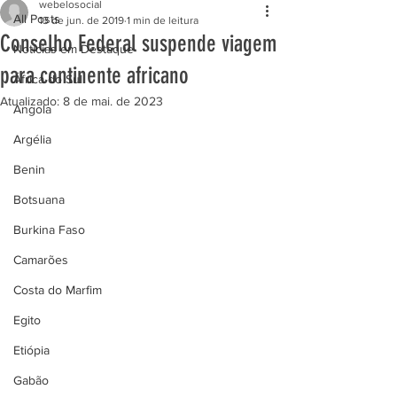
webelosocial
All Posts
13 de jun. de 2019
1 min de leitura
Conselho Federal suspende viagem
Notícias em Destaque
para continente africano
África do Sul
Atualizado:
8 de mai. de 2023
Angola
Argélia
Benin
Botsuana
Burkina Faso
Camarões
Costa do Marfim
Egito
Etiópia
Gabão