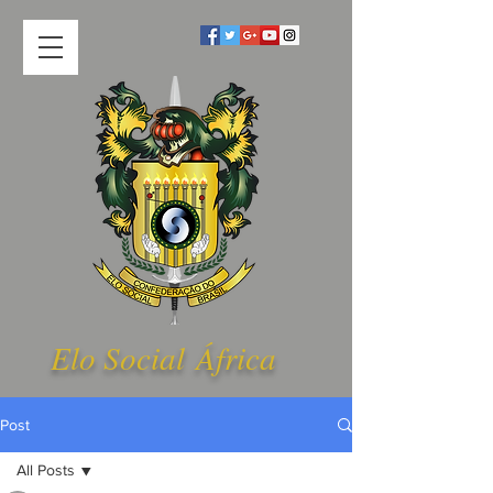
Elo Social Á
frica
Post
All Posts