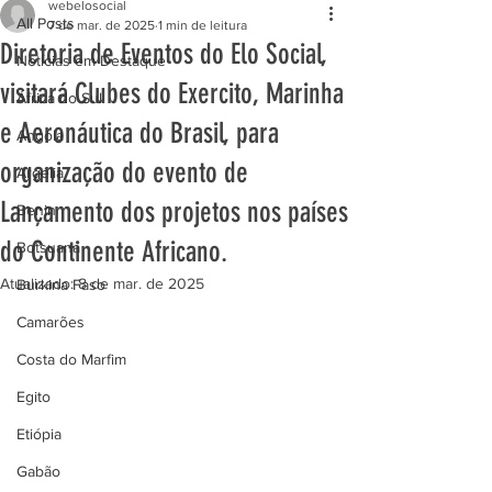
webelosocial
All Posts
7 de mar. de 2025
1 min de leitura
Diretoria de Eventos do Elo Social,
Notícias em Destaque
visitará Clubes do Exercito, Marinha
África do Sul
e Aeronáutica do Brasil, para
Angola
organização do evento de
Argélia
Lançamento dos projetos nos países
Benin
do Continente Africano.
Botsuana
Atualizado:
8 de mar. de 2025
Burkina Faso
Camarões
Costa do Marfim
Egito
Etiópia
Gabão