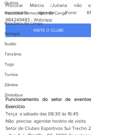
Quênia
Procurar Márcia /Juliana não e 
necessário agendar -Fone: 61 
República Democrática do Congo
984249483 - Watzapp 
República do Congo
VISITE O CLUBE
Senegal
Sudão
Tanzânia
Togo
Tunísia
Zâmbia
Zimbábue
Funcionamento do setor de eventos 
Exercício 
Terça  a sábado das 08:30 às 16:45
Não  precisa  agendar horário de visita
Setor de Clubes Esportivos Sul Trecho 2 