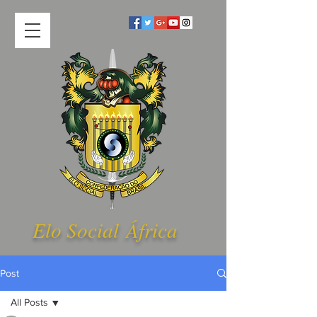
Elo Social Á
frica
Post
All Posts