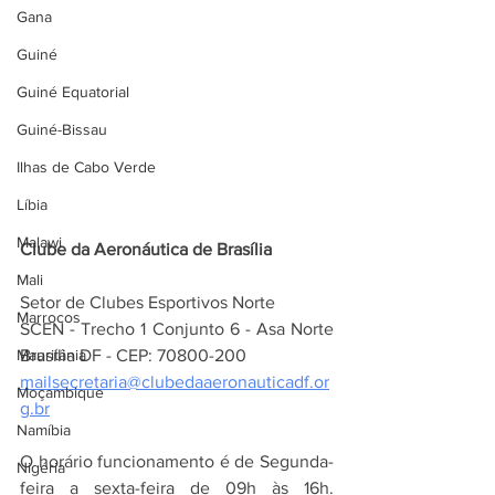
Gana
Guiné
Guiné Equatorial
Guiné-Bissau
Ilhas de Cabo Verde
Líbia
Malawi
Clube da Aeronáutica de Brasília
Mali
Setor de Clubes Esportivos Norte
Marrocos
SCEN - Trecho 1 Conjunto 6 - Asa Norte 
Mauritânia
Brasília DF - CEP: 70800-200
mailsecretaria@clubedaaeronauticadf.or
Moçambique
g.br
Namíbia
O horário funcionamento é de Segunda-
Nigéria
feira a sexta-feira de 09h às 16h. 