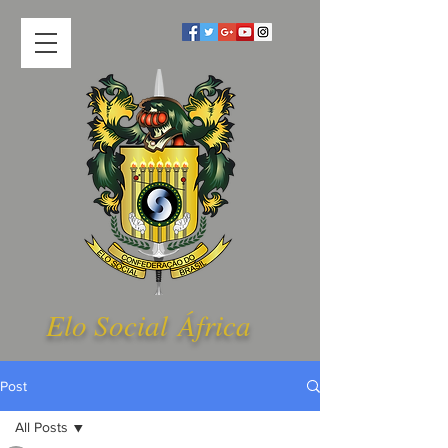
Elo Social Á
frica
Post
All Posts