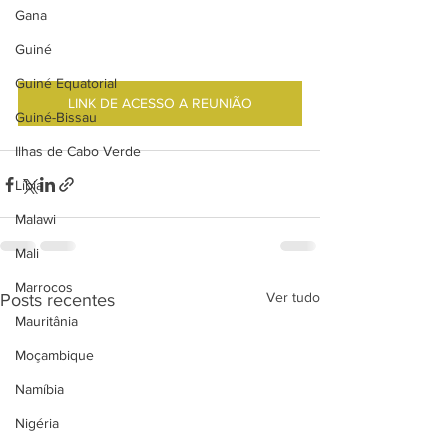
Gana
Guiné
Guiné Equatorial
LINK DE ACESSO A REUNIÃO
Guiné-Bissau
Ilhas de Cabo Verde
Líbia
Malawi
Mali
Marrocos
Ver tudo
Posts recentes
Mauritânia
Moçambique
Namíbia
Nigéria