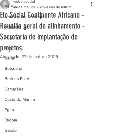
webelosocial
All Posts
24 de mai. de 2025
0 min de leitura
Elo Social Continente Africano -
Notícias em Destaque
Reunião geral de alinhamento -
África do Sul
Secretaria de implantação de
Angola
projetos.
Argélia
Atualizado:
27 de mai. de 2025
Benin
Botsuana
Burkina Faso
Camarões
Costa do Marfim
Egito
Etiópia
Gabão