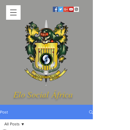
Elo Social Á
frica
Post
All Posts