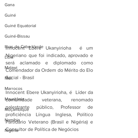
Gana
Guiné
Guiné Equatorial
Guiné-Bissau
Ilhas de Cabo Verde
Innocent Ebere Ukanyirioha  é um 
Nigeriano que foi indicado, aprovado e 
Líbia
será aclamado e diplomado como 
Malawi
Comendador da Ordem do Mérito do Elo 
Social - Brasil
Mali
Marrocos
Innocent Ebere Ukanyirioha, é  Líder da 
Mauritânia
comunidade veterana, renomado 
palestrante público, Professor de 
Moçambique
proficiência Língua Inglesa, Político 
Namíbia
Partidário Veterano (Brasil e Nigéria) e 
Consultor de Política de Negócios
Nigéria