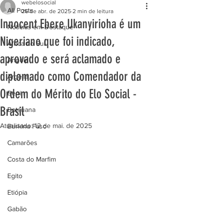
webelosocial
All Posts
26 de abr. de 2025
2 min de leitura
Innocent Ebere Ukanyirioha é um
Notícias em Destaque
Nigeriano que foi indicado,
África do Sul
aprovado e será aclamado e
Angola
diplomado como Comendador da
Argélia
Ordem do Mérito do Elo Social -
Benin
Brasil
Botsuana
Atualizado:
12 de mai. de 2025
Burkina Faso
Camarões
Costa do Marfim
Egito
Etiópia
Gabão