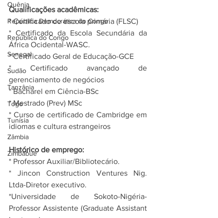
Quênia
Qualificações acadêmicas:
* Certificado de escola primária (FLSC)
República Democrática do Congo
* Certificado da Escola Secundária da 
República do Congo
África Ocidental-WASC.
Senegal
* Certificado Geral de Educação-GCE
* Certificado avançado de 
Sudão
gerenciamento de negócios
Tanzânia
* Bacharel em Ciência-BSc
* Mestrado (Prev) MSc
Togo
* Curso de certificado de Cambridge em 
Tunísia
idiomas e cultura estrangeiros
Zâmbia
Histórico de emprego:
Zimbábue
* Professor Auxiliar/Bibliotecário.
* Jincon Construction Ventures Nig. 
Ltda-Diretor executivo.
*Universidade de Sokoto-Nigéria-
Professor Assistente (Graduate Assistant 