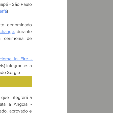
uapé - São Paulo 
safá
)
Será a realização do evento denominado 
xchange,
 durante 
a cerimonia de 
Home In Fire - 
is) integrantes a 
ndo Sergio 
que integrará a 
ita a Angola - 
ado, aprovado e 