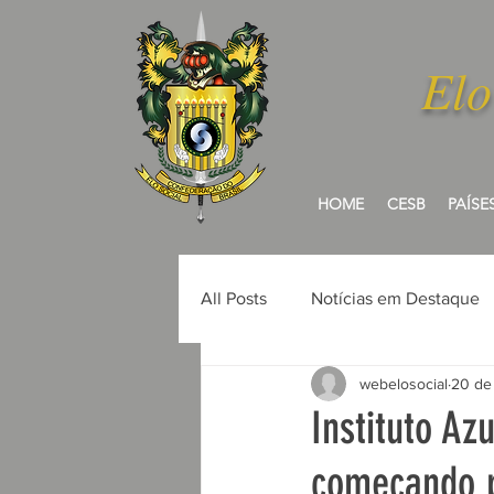
Elo
HOME
CESB
PAÍSE
All Posts
Notícias em Destaque
webelosocial
20 de
Camarões
Costa do Marfim
Instituto Az
começando p
Guiné-Bissau
Ilhas de Cab