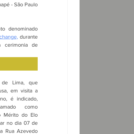
uapé - São Paulo 
Será a realização do evento denominado 
xchange,
 durante 
a cerimonia de 
de Lima, que 
sa, em visita a 
no, é indicado, 
amado como 
Mérito do Elo 
ar no dia 07 de 
a Rua Azevedo 