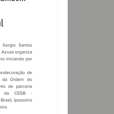
República do Congo
l
Sergio Santos 
o Azusa organiza 
o iniciando por 
ondecoração de 
os da Ordem do 
vés de parceria 
te da CESB - 
rasil, Ipsissimo 
ira.