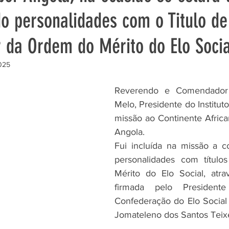
o personalidades com o Titulo de
Nigéria
Quênia
República Democrática do Congo
da Ordem do Mérito do Elo Socia
025
Reverendo e Comendador 
Melo, Presidente do Institut
missão ao Continente African
Angola.
Fui incluída na missão a c
personalidades com títul
Mérito do Elo Social, atra
firmada pelo Presiden
Confederação do Elo Social B
Jomateleno dos Santos Teixe