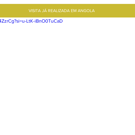
VISITA JÁ REALIZADA EM ANGOLA
n4ZzrCg?si=u-LtK-iBnO0TuCaD