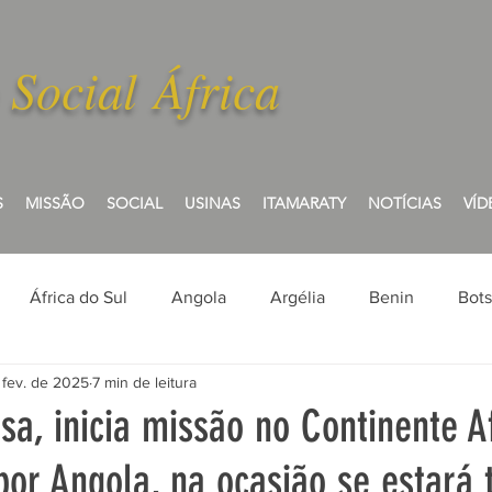
 Social Á
frica
S
MISSÃO
SOCIAL
USINAS
ITAMARATY
NOTÍCIAS
VÍD
África do Sul
Angola
Argélia
Benin
Bot
 fev. de 2025
7 min de leitura
Egito
Etiópia
Gabão
Gana
Guiné
usa, inicia missão no Continente A
or Angola, na ocasião se estará
o Verde
Líbia
Malawi
Mali
Marrocos
Mau