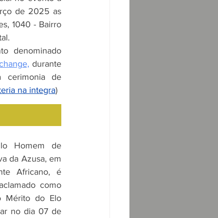
arço de 2025 as 
, 1040 - Bairro 
al.
Será a realização do evento denominado 
xchange,
 durante 
a cerimonia de 
teria na integra
)
ulo Homem de 
va da Azusa, em 
te Africano, é 
 aclamado como 
Mérito do Elo 
ar no dia 07 de 