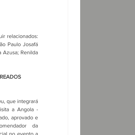
r relacionados: 
ão Paulo Josafá 
 Azusa; Renilda 
UREADOS
, que integrará 
sita a Angola - 
ado, aprovado e 
mendador da 
ial no evento a 