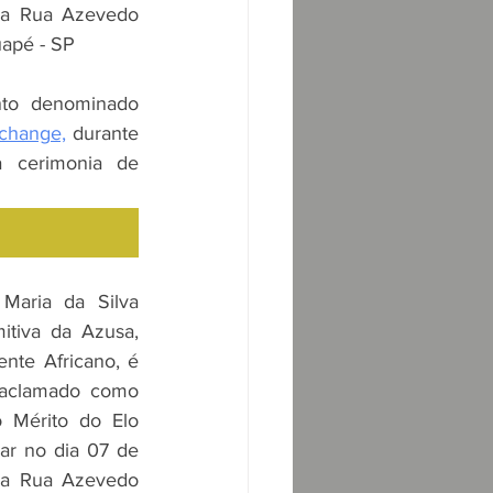
a Rua Azevedo 
uapé - SP
Será a realização do evento denominado 
xchange,
 durante 
a cerimonia de 
Maria da Silva 
itiva da Azusa, 
nte Africano, é 
 aclamado como 
Mérito do Elo 
ar no dia 07 de 
a Rua Azevedo 