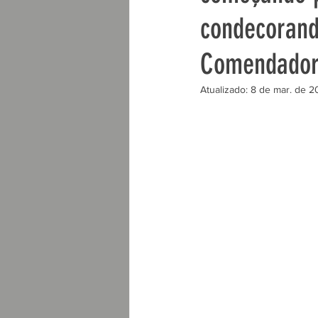
condecorand
Moçambique
Namíbia
Comendador 
Atualizado:
8 de mar. de 2
Senegal
Sudão