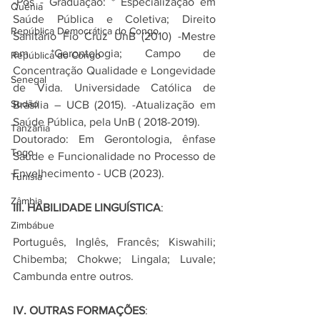
-Pós - Graduação: * Especialização em 
Quênia
Saúde Pública e Coletiva; Direito 
República Democrática do Congo
Sanitário Fio Cruz UnB (2010) -Mestre 
em *Gerontologia; Campo de 
República do Congo
Concentração Qualidade e Longevidade 
Senegal
de Vida. Universidade Católica de 
Sudão
Brasília – UCB (2015). -Atualização em 
Saúde Pública, pela UnB ( 2018-2019).
Tanzânia
Doutorado: Em Gerontologia, ênfase 
Togo
Saúde e Funcionalidade no Processo de 
Envelhecimento - UCB (2023).
Tunísia
Zâmbia
III. HABILIDADE LINGUÍSTICA
:
Zimbábue
Português, Inglês, Francês; Kiswahili; 
Chibemba; Chokwe; Lingala; Luvale; 
Cambunda entre outros.
IV. OUTRAS FORMAÇÕES
: 