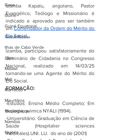
Gana
Izamba Kapalu, angolano, Pastor 
Evangélico, Teólogo e Missionário é 
Guiné
indicado e aprovado para ser também 
Guiné Equatorial
um 
Comendador da Ordem do Mérito do 
Elo Social.
Guiné-Bissau
Ilhas de Cabo Verde
Izamba, participou satisfatoriamente do 
Líbia
Seminário de Cidadania no Congresso 
Nacional, realizado em 14/03/25 
Malawi
tornando-se uma Agente do Mérito do 
Mali
Elo Social.
FORMAÇÃO:
Marrocos
Mauritânia
-Estudos: Ensino Médio Completo; Em 
biologia química NYALI (1994).
Moçambique
-Universitário: Graduação em Ciência de 
Namíbia
Saúde (Hospitalier sciences 
Nigéria
médicales).UNI. LU.  do ano de (2001)