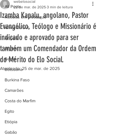
webelosocial
All Posts
22 de mar. de 2025
3 min de leitura
Izamba Kapalu, angolano, Pastor
Notícias em Destaque
Evangélico, Teólogo e Missionário é
África do Sul
indicado e aprovado para ser
Angola
também um Comendador da Ordem
Argélia
do Mérito do Elo Social.
Benin
Atualizado:
25 de mar. de 2025
Botsuana
Burkina Faso
Camarões
Costa do Marfim
Egito
Etiópia
Gabão