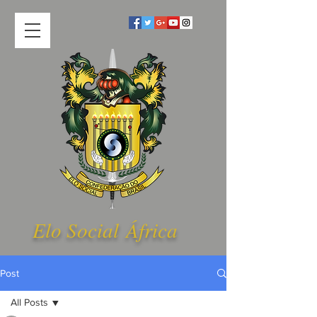
Elo Social Á
frica
Post
All Posts