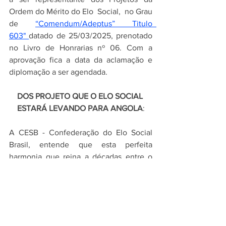
Ordem do Mérito do Elo  Social,  no Grau 
de 
“Comendum/Adeptus” Titulo  
603"
datado de 25/03/2025, prenotado 
no Livro de Honrarias nº 06. Com a 
aprovação fica a data da aclamação e 
diplomação a ser agendada.
DOS PROJETO QUE O ELO SOCIAL 
ESTARÁ LEVANDO PARA ANGOLA
:
A CESB - Confederação do Elo Social 
Brasil, entende que esta perfeita 
harmonia que reina a décadas entre o 
Brasil e Angola, deva se estender 
também a instituições sociais, não 
governamentais, que tenham 
experiencias comprovadas , sendo 
exatamente esta a posição do Elo Social, 