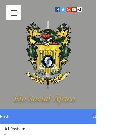
Elo Social Á
frica
Post
All Posts