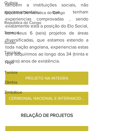
Quênia
também a instituições sociais, não 
governamentais, que tenham 
República Democrática do Congo
experiencias comprovadas , sendo 
República do Congo
exatamente esta a posição do Elo Social, 
Senegal
com seus 6 (seis) projetos de áreas 
diversificadas, que estamos estendo a 
Sudão
toda nação angolana, experiencias estas 
Tanzânia
que adquirimos ao longo dos 34 (trinta e 
quatro) anos de existência.
Togo
Tunísia
PROJETO NA INTEGRA
Zâmbia
Zimbábue
CERIMONIAL NACIONAL E INTERNACIONAL
RELAÇÃO DE PROJETOS