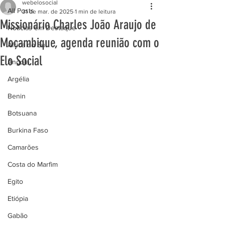
webelosocial
All Posts
31 de mar. de 2025
1 min de leitura
Missionário Charles João Araujo de
Notícias em Destaque
Moçambique, agenda reunião com o
África do Sul
Elo Social
Angola
Argélia
Benin
Botsuana
Burkina Faso
Camarões
Costa do Marfim
Egito
Etiópia
Gabão