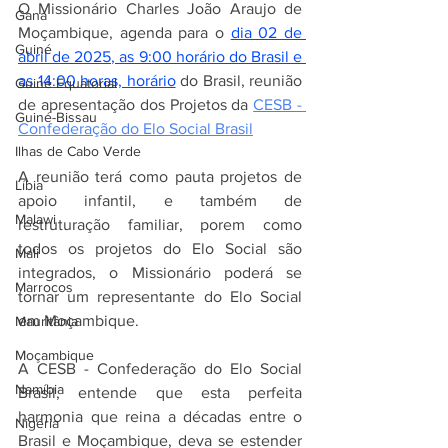
O Missionário Charles João Araujo de 
Gana
Moçambique, agenda para o 
dia 02 de 
Guiné
abril de 2025, as 9:00 horário do Brasil e 
as 14:00 horas, horário
 do Brasil, reunião 
Guiné Equatorial
de apresentação dos Projetos da 
CESB - 
Guiné-Bissau
Confederação do Elo Social Brasil
Ilhas de Cabo Verde
A reunião terá como pauta projetos de 
Líbia
apoio infantil, e também de 
Malawi
restruturação familiar, porem como 
todos os projetos do Elo Social são 
Mali
integrados, o Missionário poderá se 
Marrocos
tornar um representante do Elo Social 
em Moçambique.
Mauritânia
Moçambique
A CESB - Confederação do Elo Social 
Namíbia
Brasil, entende que esta perfeita 
harmonia que reina a décadas entre o 
Nigéria
Brasil e Moçambique, deva se estender 