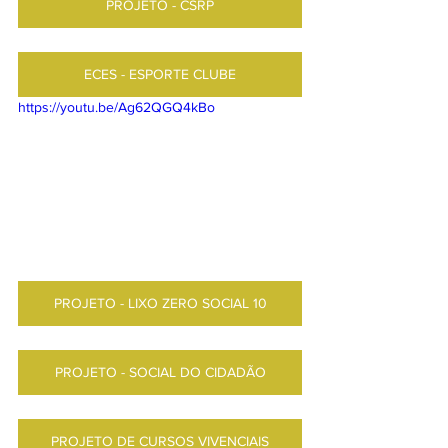
PROJETO - CSRP
ECES - ESPORTE CLUBE
https://youtu.be/Ag62QGQ4kBo 
PROJETO - LIXO ZERO SOCIAL 10
PROJETO - SOCIAL DO CIDADÃO
PROJETO DE CURSOS VIVENCIAIS