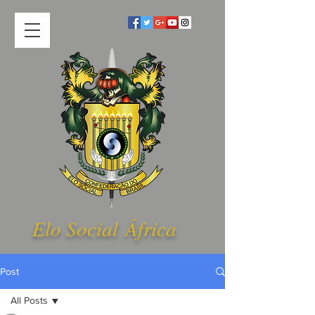
Elo Social Á
frica
Post
All Posts