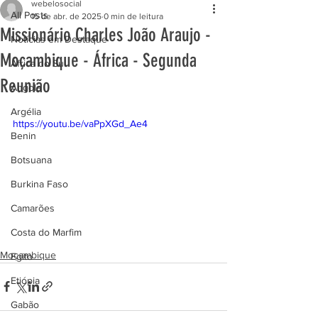
webelosocial
All Posts
15 de abr. de 2025
0 min de leitura
Missionário Charles João Araujo -
Notícias em Destaque
Moçambique - África - Segunda
África do Sul
Reunião
Angola
Argélia
https://youtu.be/vaPpXGd_Ae4
Benin
Botsuana
Burkina Faso
Camarões
Costa do Marfim
Moçambique
Egito
Etiópia
Gabão