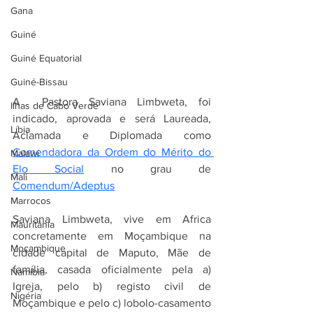
Gana
Guiné
Guiné Equatorial
Guiné-Bissau
A  Pastora Saviana Limbweta, foi 
Ilhas de Cabo Verde
indicado, aprovada e será Laureada, 
Líbia
Aclamada e Diplomada como 
Comendadora da Ordem do Mérito do 
Malawi
Elo Social
 no grau de 
Mali
Comendum/Adeptus
Marrocos
Saviana Limbweta, vive em Africa 
Mauritânia
concretamente em Moçambique na 
Moçambique
cidade capital de Maputo, Mãe de 
família, casada oficialmente pela a) 
Namíbia
Igreja, pelo b) registo civil de 
Nigéria
Moçambique e pelo c) lobolo-casamento 