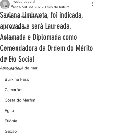
webelosocial
All Posts
3 de out. de 2025
3 min de leitura
Saviana Limbweta, foi indicada,
Notícias em Destaque
aprovada e será Laureada,
África do Sul
Aclamada e Diplomada como
Angola
Comendadora da Ordem do Mérito
Argélia
do Elo Social
Benin
Atualizado:
1 de mar.
Botsuana
Burkina Faso
Camarões
Costa do Marfim
Egito
Etiópia
Gabão