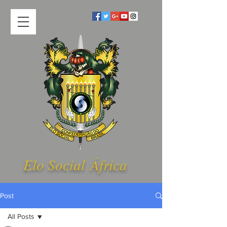
Elo Social Á
frica
Post
All Posts