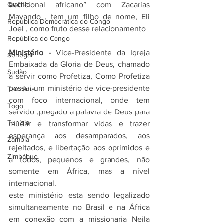
tradicional africano” com Zacarias 
Quênia
Mavando , tem um filho de nome, Eli 
República Democrática do Congo
Joel , como fruto desse relacionamento 
República do Congo
Ministério - 
Vice-Presidente da Igreja 
Senegal
Embaixada da Gloria de Deus, chamado 
Sudão
a servir como Profetiza, Como Profetiza 
possui um ministério de vice-presidente 
Tanzânia
com foco internacional, onde tem 
Togo
servido ,pregado a palavra de Deus para 
Tunísia
mudar e transformar vidas e trazer 
esperança aos desamparados, aos 
Zâmbia
rejeitados, e libertação aos oprimidos e 
Zimbábue
a todos, pequenos e grandes, não 
somente em África, mas a nível 
internacional.
este ministério esta sendo legalizado 
simultaneamente no Brasil e na África 
em conexão com a missionaria Neila 