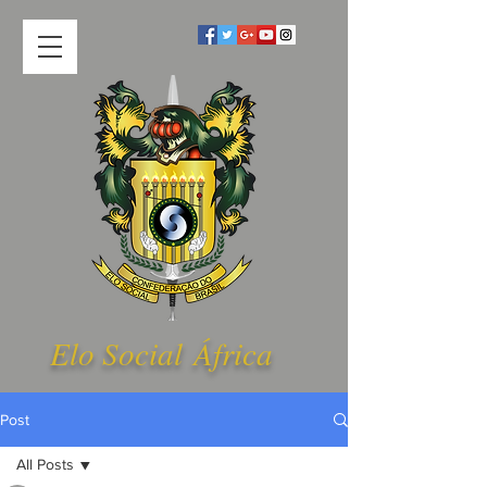
Elo Social Á
frica
Post
All Posts