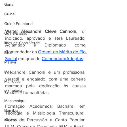
Gana
Guiné
Guiné Equatorial
Walter Alexandre Cleve Canhoni,
 foi 
Guiné-Bissau
indicado, aprovado e será Laureado, 
Ilhas de Cabo Verde
Aclamado e Diplomado como  
Comendador da 
Ordem do Mérito do Elo 
Líbia
Social
 em grau de 
Comendum/Adeptus
Malawi
Mali
Alexandre Canhoni é um profissional 
versátil e engajado, com uma carreira 
Marrocos
marcada pela dedicação às causas 
Mauritânia
sociais e humanitárias. 
Moçambique
Formação Acadêmica: Bacharel em 
Namíbia
Teologia e Missiologia Transcultural, 
Curso de Percussão e Canto Popular, 
Nigéria
ULM, Curso de Capelania, EUA e Brasil,  