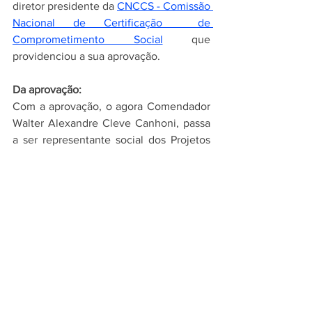
diretor presidente da 
CNCCS - Comissão 
Nacional de Certificação  de 
Comprometimento Social
que 
providenciou a sua aprovação.  
Da aprovação:  
Com a aprovação, o agora Comendador 
Walter Alexandre Cleve Canhoni, passa 
a ser representante social dos Projetos 
da Ordem do Mérito do Elo Social, tanto 
no Brasil quanto em qualquer país que o 
mesmo mantenha relações diplomáticas, 
na qualidade de Comendador, no Grau 
de 
"
Comendum/Adeptus" Titulo nº  
1.076 datado de 18/11/2025,
 prenotado 
no Livro de Honrarias nº 10,
TITULO DE COMENDADOR