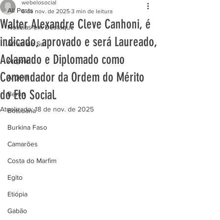
webelosocial
All Posts
6 de nov. de 2025
3 min de leitura
Walter Alexandre Cleve Canhoni, é
Notícias em Destaque
indicado, aprovado e será Laureado,
África do Sul
Aclamado e Diplomado como
Angola
Comendador da Ordem do Mérito
Argélia
do Elo Social.
Benin
Atualizado:
18 de nov. de 2025
Botsuana
Burkina Faso
Camarões
Costa do Marfim
Egito
Etiópia
Gabão