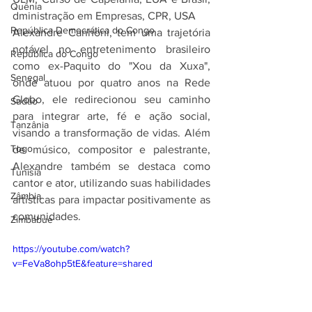
Quênia
dministração em Empresas, CPR, USA
República Democrática do Congo
Alexandre Canhoni, tem uma trajetória 
notável no entretenimento brasileiro 
República do Congo
como ex-Paquito do "Xou da Xuxa", 
Senegal
onde atuou por quatro anos na Rede 
Globo, ele redirecionou seu caminho 
Sudão
para integrar arte, fé e ação social, 
Tanzânia
visando a transformação de vidas. Além 
Togo
de músico, compositor e palestrante, 
Alexandre também se destaca como 
Tunísia
cantor e ator, utilizando suas habilidades 
Zâmbia
artísticas para impactar positivamente as 
comunidades.
Zimbábue
https://youtube.com/watch?
v=FeVa8ohp5tE&feature=shared