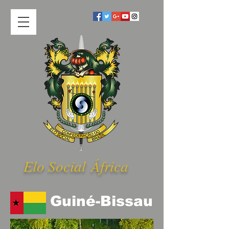
Elo Social Á
frica
Guiné-Bissau