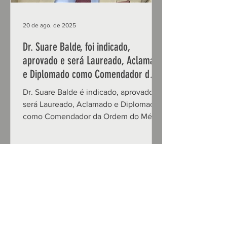
20 de ago. de 2025
Dr. Suare Balde, foi indicado,
aprovado e será Laureado, Aclamado
e Diplomado como Comendador da
Ordem do Mérito do Elo Social.
Dr. Suare Balde é indicado, aprovado e
será Laureado, Aclamado e Diplomado
como Comendador da Ordem do Mérito
do Elo Social no Grau de ...