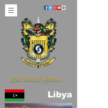
Elo Social Á
frica
Libya