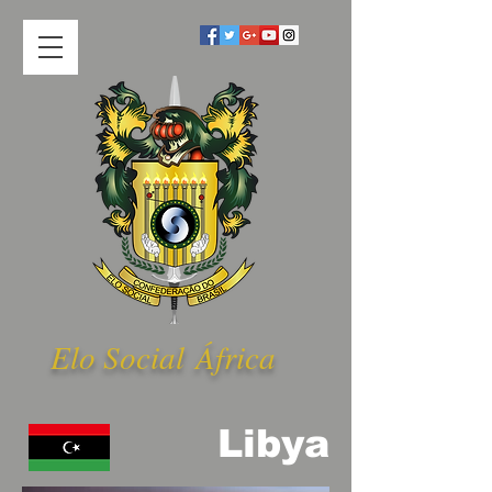
Elo Social Á
frica
Libya